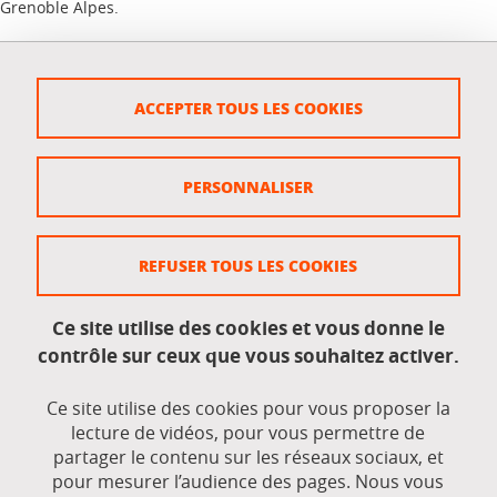
Grenoble Alpes.
A noter : si vous n'êtes pas physiquement présent dans les locaux de
votre établissement ou organisme, il est possible de se connecter
ACCEPTER TOUS LES COOKIES
"virtuellement" à l'aide d'un VPN (se renseigner auprès de son référent
informatique si nécessaire).
PERSONNALISER
Publié le 20 octobre 2021
Mis à jour le 17 novembre 2021
REFUSER TOUS LES COOKIES
Crédits
Ce site utilise des cookies et vous donne le
contrôle sur ceux que vous souhaitez activer.
Mentions légales
Actualités de l'UGA
Ce site utilise des cookies pour vous proposer la
lecture de vidéos, pour vous permettre de
Données personnelles
partager le contenu sur les réseaux sociaux, et
pour mesurer l’audience des pages. Nous vous
Gestion des cookies